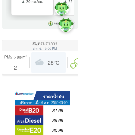
สมุทรปราการ
ส.ค. 6, 10:00 PM
ความชื้น
3
PM2.5
µg/m
28
℃
81
%
2