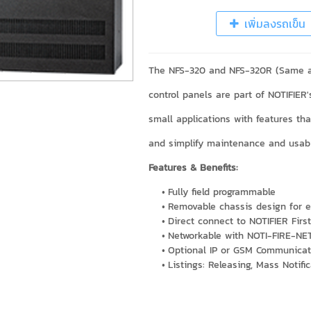
เพิ่มลงรถเข็น
The NFS-320 and NFS-320R (Same as 
control panels are part of NOTIFIER's
small applications with features tha
and simplify maintenance and usabil
Features & Benefits:
Fully field programmable
Removable chassis design for e
Direct connect to NOTIFIER F
Networkable with NOTI-FIRE-NE
Optional IP or GSM Communicat
Listings: Releasing, Mass Notifi