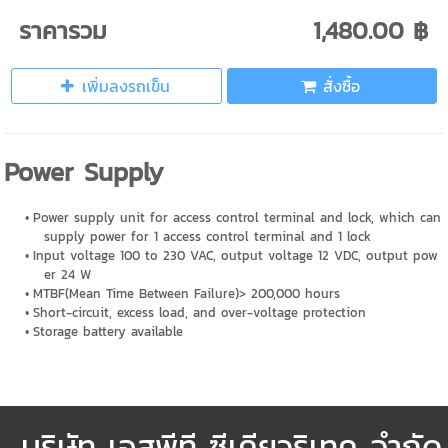
ราคารวม
1,480.00 ฿
เพิ่มลงรถเข็น
สั่งซื้อ
Power Supply
Power supply unit for access control terminal and lock, which can
supply power for 1 access control terminal and 1 lock
Input voltage 100 to 230 VAC, output voltage 12 VDC, output pow
er 24 W
MTBF(Mean Time Between Failure)> 200,000 hours
Short-circuit, excess load, and over-voltage protection
Storage battery available
บริษัท เอสพีที ซีเคียวริเทค จำกั